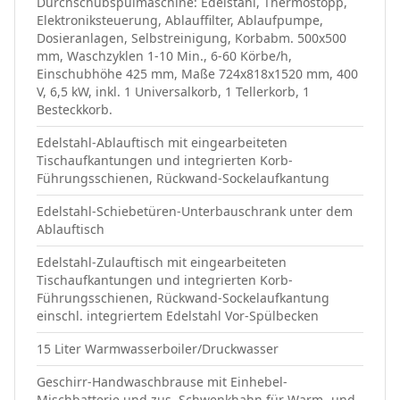
Durchschubspülmaschine: Edelstahl, Thermostopp,
Elektroniksteuerung, Ablauffilter, Ablaufpumpe,
Dosieranlagen, Selbstreinigung, Korbabm. 500x500
mm, Waschzyklen 1-10 Min., 6-60 Körbe/h,
Einschubhöhe 425 mm, Maße 724x818x1520 mm, 400
V, 6,5 kW, inkl. 1 Universalkorb, 1 Tellerkorb, 1
Besteckkorb.
Edelstahl-Ablauftisch mit eingearbeiteten
Tischaufkantungen und integrierten Korb-
Führungsschienen, Rückwand-Sockelaufkantung
Edelstahl-Schiebetüren-Unterbauschrank unter dem
Ablauftisch
Edelstahl-Zulauftisch mit eingearbeiteten
Tischaufkantungen und integrierten Korb-
Führungsschienen, Rückwand-Sockelaufkantung
einschl. integriertem Edelstahl Vor-Spülbecken
15 Liter Warmwasserboiler/Druckwasser
Geschirr-Handwaschbrause mit Einhebel-
Mischbatterie und zus. Schwenkhahn für Warm- und